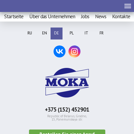
Startseite
Über das Unternehmen
Jobs
News
Kontakte
RU
EN
DE
PL
IT
FR
+375 (152) 452901
Republic of Belarus, Grodno,
15, Ponemunskaya str.