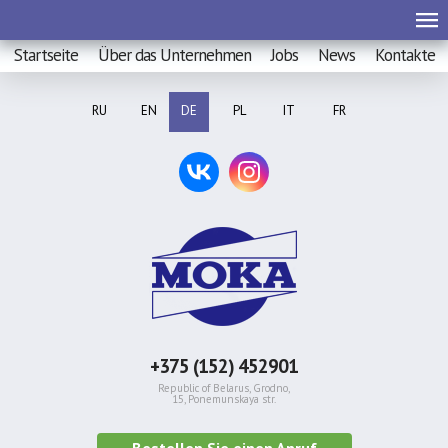
Startseite
Über das Unternehmen
Jobs
News
Kontakte
RU
EN
DE
PL
IT
FR
+375 (152) 452901
Republic of Belarus, Grodno,
15, Ponemunskaya str.